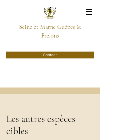
S
eine et Marne
G
uêpes &
F
relons
Contact
Les autres espèces
cibles